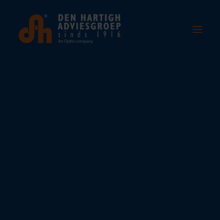
Home
Over ons
Wie zijn wij
Het team
Vacatures
Diensten
Partners
Nieuws
Contact
+31 (0)78 67690 00
info@denhartigh.nl