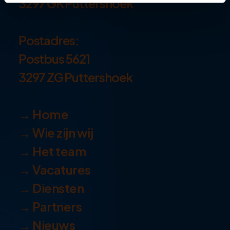
3297 GK Puttershoek
Postadres:
Postbus 5621
3297 ZG Puttershoek
→ Home
→ Wie zijn wij
→ Het team
→ Vacatures
→ Diensten
→ Partners
→ Nieuws