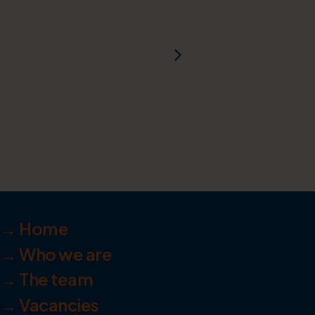
→ Home
→ Who we are
→ The team
→ Vacancies