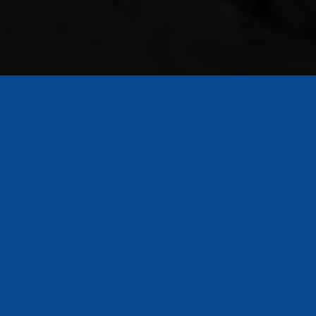
Den Hartigh Adviesgroep has recently joined
forces with
Optio Group
. With this merger,
both organizations take a significant step in
their growth and strengthen their position in
the financial advisory sector. Through this
collaboration, customers can expect a
broader range of services, deeper
expertise, and even better service.