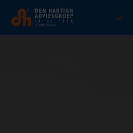
Home
Over ons
Who are We
The Team
Vacancies
Services
Partners
News
Contact
+31 (0)78 67690 00
info@denhartigh.nl